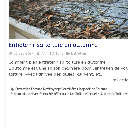
Entretenir sa toiture en automne
06 Sep 2024
ART TOITURE
Entretien
Comment bien entretenir sa toiture en automne ?
L’automne est une saison charnière pour l’entretien de vot
toiture. Avec l’arrivée des pluies, du vent, et...
Lire l'arti
EntretienToiture NettoyageGouttières InspectionToiture
PréparationHiver ÉtanchéitéToiture ArtToitureConseils AutomneToiture