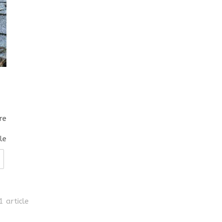
re
cle
1 article