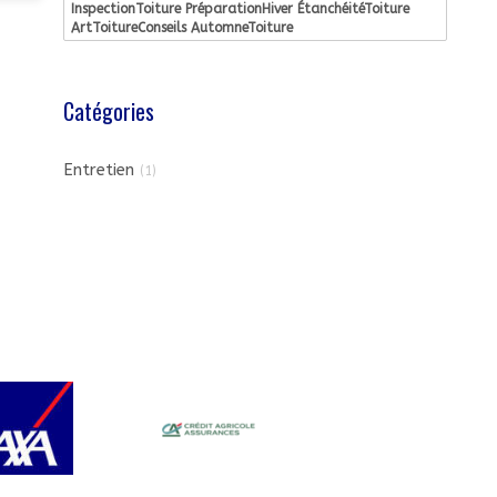
InspectionToiture PréparationHiver ÉtanchéitéToiture
ArtToitureConseils AutomneToiture
Catégories
Entretien
(1)