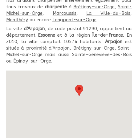
Nos artisans charpentier interviennent également pour
tous travaux de
charpente
à
Brétigny-sur-Orge
,
Saint-
Michel-sur-Orge
,
Marcoussis
,
La Ville-du-Bois
,
Montlhéry
ou encore
Longpont-sur-Orge
.
La ville
d'Arpajon
, de code postal 91290, appartient au
département
Essonne
et à la région
Île-de-France
. En
2010, la ville comptait 10574 habitants.
Arpajon
est
située à proximité d'Arpajon, Brétigny-sur-Orge, Saint-
Michel-sur-Orge mais aussi Sainte-Geneviève-des-Bois
ou Épinay-sur-Orge.