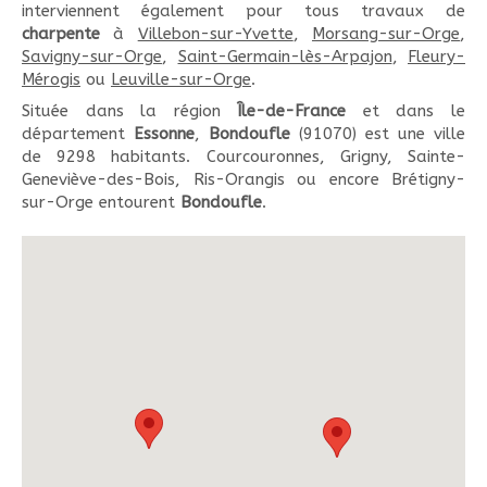
interviennent également pour tous travaux de
charpente
à
Villebon-sur-Yvette
,
Morsang-sur-Orge
,
Savigny-sur-Orge
,
Saint-Germain-lès-Arpajon
,
Fleury-
Mérogis
ou
Leuville-sur-Orge
.
Située dans la région
Île-de-France
et dans le
département
Essonne
,
Bondoufle
(91070) est une ville
de 9298 habitants. Courcouronnes, Grigny, Sainte-
Geneviève-des-Bois, Ris-Orangis ou encore Brétigny-
sur-Orge entourent
Bondoufle
.