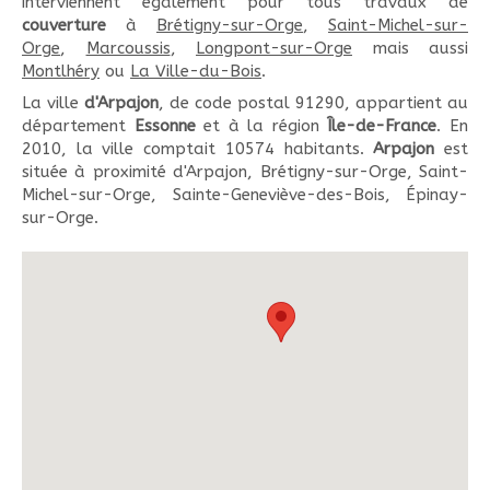
interviennent également pour tous travaux de
couverture
à
Brétigny-sur-Orge
,
Saint-Michel-sur-
Orge
,
Marcoussis
,
Longpont-sur-Orge
mais aussi
Montlhéry
ou
La Ville-du-Bois
.
La ville
d'Arpajon
, de code postal 91290, appartient au
département
Essonne
et à la région
Île-de-France
. En
2010, la ville comptait 10574 habitants.
Arpajon
est
située à proximité d'Arpajon, Brétigny-sur-Orge, Saint-
Michel-sur-Orge, Sainte-Geneviève-des-Bois, Épinay-
sur-Orge.