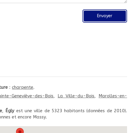
Envoyer
ture
:
charpente
.
ainte-Geneviève-des-Bois
,
La Ville-du-Bois
,
Marolles-en-
e
,
Égly
est une ville de 5323 habitants (données de 2010).
onnes et encore Massy.