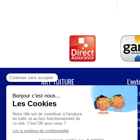
ART TOITURE
L'ent
Pour tous vos travaux de
ART
couverture, entretien / nettoyage
Réa
de toiture, charpente, détection
Fou
de fuite
en Ile-de-France,
n'hésitez pas à contacter
ART
Avi
TOITURE
!
Con
Fièrement certifié
et Maître