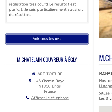
réalisation très court! Le résultat est
parfait. Je suis particulièrement satisfait
du résultat.
Voir tous les avis
M.CH
M.CHATELAIN COUVREUR À ÉGLY
M.CHA
ART TOITURE
Nos ar
148 Chemin Royal
Hurepo
91310
Linas
France
Située
Afficher le téléphone
Les 3 v