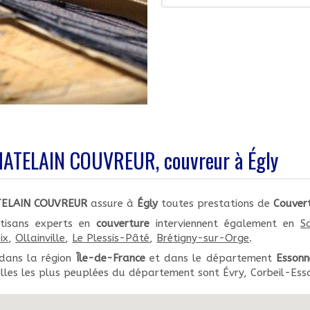
ATELAIN COUVREUR, couvreur à Égly
TELAIN COUVREUR
assure à
Égly
toutes prestations de
Couver
tisans experts en
couverture
interviennent également en
S
ix
,
Ollainville
,
Le Plessis-Pâté
,
Brétigny-sur-Orge
.
 dans la région
Île-de-France
et dans le département
Essonn
illes les plus peuplées du département sont Évry, Corbeil-Ess