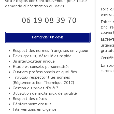
votre disposition.Contactez-nous pour toute
demande d'information ou devis.
Fort d
enviro
06 19 08 39 70
Faites
zinc, r
couvert
Demander un devis
M.CHA
urgenc
Respect des normes françaises en vigueur
gratuit
Devis gratuit, détaillé et rapide
Certifi
Un interlocuteur unique
La soc
Etude et conseils personnalisés
serons 
Ouvriers professionnels et qualifiés
Travaux respectant les normes
(Réglementation Thermique 2012)
Gestion du projet d'A à Z
Utilisation de matériaux de qualité
Respect des délais
Déplacement gratuit
Interventions en urgence