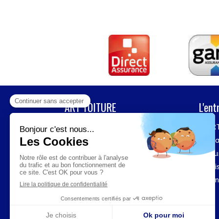
ART TOITURE
L'ent
Pour tous vos travaux de
ART
couverture, entretien / nettoyage
Réa
de toiture, charpente, détection
Fou
de fuite
en Ile-de-France,
n'hésitez pas à contacter
ART
Avi
TOITURE
!
Con
Fièrement certifié
et Maître
Artisan
.