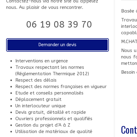
Contactez-nous via notre site ou appelez
nous. Au plaisir de vous rencontrer.
Basée à
Travau
06 19 08 39 70
interlo
capabl
M.CHAT
Demander un devis
Nous ut
nous fa
Interventions en urgence
mettons
Travaux respectant les normes
Besoin 
(Réglementation Thermique 2012)
Respect des délais
Respect des normes françaises en vigueur
Etude et conseils personnalisés
Déplacement gratuit
Un interlocuteur unique
Devis gratuit, détaillé et rapide
Ouvriers professionnels et qualifiés
Gestion du projet d'A à Z
Cont
Utilisation de matériaux de qualité