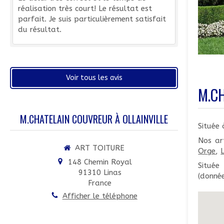
réalisation très court! Le résultat est
parfait. Je suis particulièrement satisfait
du résultat.
Voir tous les avis
M.CH
M.CHATELAIN COUVREUR À OLLAINVILLE
Située 
Nos ar
ART TOITURE
Orge
,
148 Chemin Royal
Située
91310
Linas
(donnée
France
Afficher le téléphone