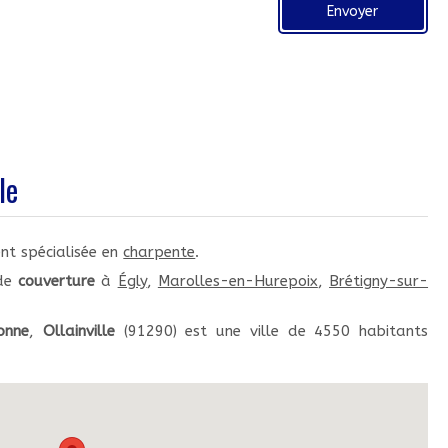
Envoyer
le
nt spécialisée en
charpente
.
 de
couverture
à
Égly
,
Marolles-en-Hurepoix
,
Brétigny-sur-
onne
,
Ollainville
(91290) est une ville de 4550 habitants
.